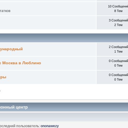
10 Сообщени
татков
8 Тем
3 Сообщени
2 Тем
2 Сообщени
дународный
1 Тем
0 Сообщени
с Москва в Люблино
0 Тем
0 Сообщени
тры
0 Тем
е
ионный центр
Последний пользователь:
ononawezy