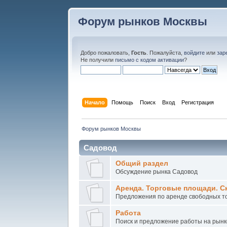
Форум рынков Москвы
Добро пожаловать,
Гость
. Пожалуйста,
войдите
или
зар
Не получили
письмо с кодом активации
?
Начало
Помощь
Поиск
Вход
Регистрация
Форум рынков Москвы
Садовод
Общий раздел
Обсуждение рынка Садовод
Аренда. Торговые площади. С
Предложения по аренде свободных то
Работа
Поиск и предложение работы на рын