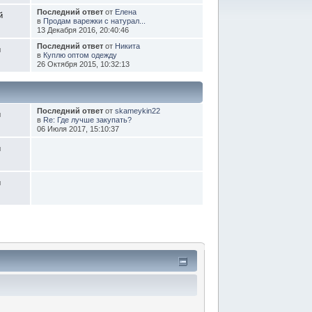
Последний ответ
от
Елена
й
в
Продам варежки с натурал...
13 Декабря 2016, 20:40:46
Последний ответ
от
Никита
й
в
Куплю оптом одежду
26 Октября 2015, 10:32:13
Последний ответ
от
skameykin22
й
в
Re: Где лучше закупать?
06 Июля 2017, 15:10:37
й
й