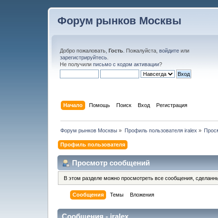
Форум рынков Москвы
Добро пожаловать,
Гость
. Пожалуйста,
войдите
или
зарегистрируйтесь
.
Не получили
письмо с кодом активации
?
Начало
Помощь
Поиск
Вход
Регистрация
Форум рынков Москвы
»
Профиль пользователя iralex
»
Прос
Профиль пользователя
Просмотр сообщений
В этом разделе можно просмотреть все сообщения, сделанн
Сообщения
Темы
Вложения
Сообщения - iralex