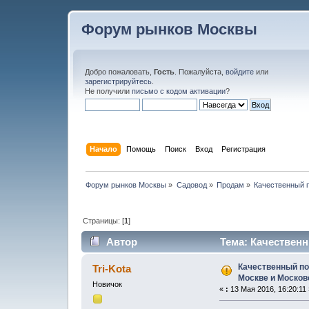
Форум рынков Москвы
Добро пожаловать,
Гость
. Пожалуйста,
войдите
или
зарегистрируйтесь
.
Не получили
письмо с кодом активации
?
Начало
Помощь
Поиск
Вход
Регистрация
Форум рынков Москвы
»
Садовод
»
Продам
»
Качественный 
Страницы: [
1
]
Автор
Тема: Качествен
области (Прочитано 11677 раз)
Качественный п
Tri-Kota
Москве и Москов
Новичок
«
:
13 Мая 2016, 16:20:11 