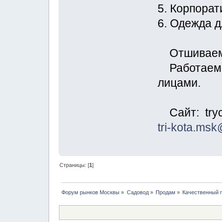
5. Корпора
6. Одежда 
Отшиваем з
Работаем с
лицами.
Сайт: tryco
tri-kota.ms
Страницы: [
1
]
Форум рынков Москвы
»
Садовод
»
Продам
»
Качественный 