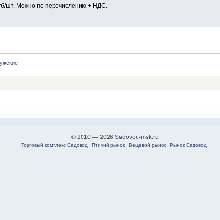
уб/шт. Можно по перечислению + НДС.
ужские
© 2010 — 2026
Sadovod-msk.ru
Торговый комплекс Садовод
Птичий рынок
Вещевой рынок
Рынок Садовод