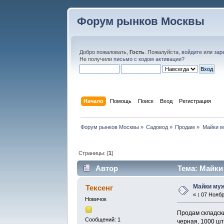
Форум рынков Москвы
Добро пожаловать,
Гость
. Пожалуйста,
войдите
или
зар
Не получили
письмо с кодом активации
?
Начало
Помощь
Поиск
Вход
Регистрация
Форум рынков Москвы
»
Садовод
»
Продам
»
Майки м
Страницы: [
1
]
Автор
Тема: Майки 
Майки му
Тексенг
«
:
07 Ноября
Новичок
Продам складские
Сообщений: 1
черная, 1000 шт