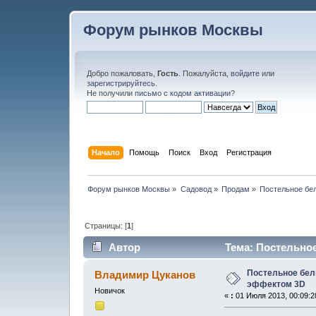
Форум рынков Москвы
Добро пожаловать,
Гость
. Пожалуйста,
войдите
или
зарегистрируйтесь
.
Не получили
письмо с кодом активации
?
Начало
Помощь
Поиск
Вход
Регистрация
Форум рынков Москвы
»
Садовод
»
Продам
»
Постельное бел
Страницы: [
1
]
Автор
Тема: Постельное
раз)
Постельное бель
Владимир Цуканов
эффектом 3D
Новичок
«
:
01 Июля 2013, 00:09:2