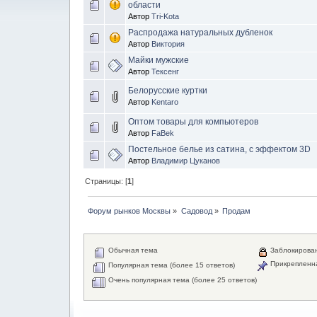
области
Автор
Tri-Kota
Распродажа натуральных дубленок
Автор
Виктория
Майки мужские
Автор
Тексенг
Белорусские куртки
Автор
Kentaro
Оптом товары для компьютеров
Автор
FaBek
Постельное белье из сатина, с эффектом 3D
Автор
Владимир Цуканов
Страницы: [
1
]
Форум рынков Москвы
»
Садовод
»
Продам
Обычная тема
Заблокирова
Прикрепленн
Популярная тема (более 15 ответов)
Очень популярная тема (более 25 ответов)