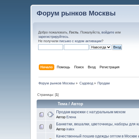
Форум рынков Москвы
Добро пожаловать,
Гость
. Пожалуйста,
войдите
или
зарегистрируйтесь
.
Не получили
письмо с кодом активации
?
Начало
Помощь
Поиск
Вход
Регистрация
Форум рынков Москвы
»
Садовод
»
Продам
Страницы: [
1
]
Тема
/
Автор
Продам варежки с натуральным мехом
Автор
Елена
Банкетки, вешалки, цветочницы, наборы для к
Автор
iralex
Качественный пошив одежды оптом в Москве 