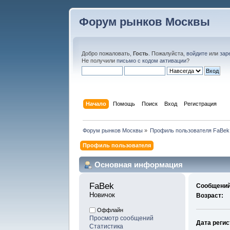
Форум рынков Москвы
Добро пожаловать,
Гость
. Пожалуйста,
войдите
или
зар
Не получили
письмо с кодом активации
?
Начало
Помощь
Поиск
Вход
Регистрация
Форум рынков Москвы
»
Профиль пользователя FaBek
Профиль пользователя
Основная информация
FaBek 
Сообщений
Новичок
Возраст:
Оффлайн
Просмотр сообщений
Дата регис
Статистика