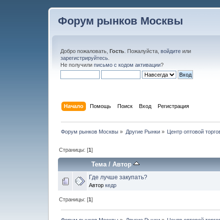
Форум рынков Москвы
Добро пожаловать,
Гость
. Пожалуйста,
войдите
или
зарегистрируйтесь
.
Не получили
письмо с кодом активации
?
Начало
Помощь
Поиск
Вход
Регистрация
Форум рынков Москвы
»
Другие Рынки
»
Центр оптовой торг
Страницы: [
1
]
Тема
/
Автор
Где лучше закупать?
Автор
кедр
Страницы: [
1
]
Форум рынков Москвы
»
Другие Рынки
»
Центр оптовой торг