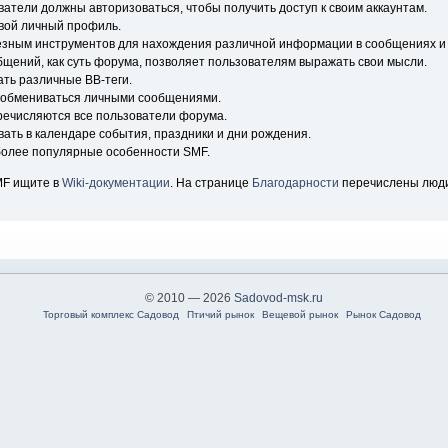
ватели должны авторизоваться, чтобы получить доступ к своим аккаунтам.
свой личный профиль.
езным инструментов для нахождения различной информации в сообщениях и 
бщений, как суть форума, позволяет пользователям выражать свои мысли.
ть различные BB-теги.
т обмениваться личными сообщениями.
еречисляются все пользователи форума.
вать в календаре события, праздники и дни рождения.
более популярные особенности SMF.
MF ищите в
Wiki-документации
. На странице
Благодарности
перечислены люди
© 2010 — 2026
Sadovod-msk.ru
Торговый комплекс Садовод
Птичий рынок
Вещевой рынок
Рынок Садовод