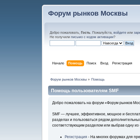
Форум рынков Москвы
Добро пожаловать,
Гость
. Пожалуйста,
войдите
или
зар
Не получили
письмо с кодом активации
?
Начало
Помощь
Поиск
Вход
Регистрация
Форум рынков Москвы
»
Помощь
Помощь пользователям SMF
Добро пожаловать на форум «Форум рынков Моск
SMF — лучшее, эффективное, мощное и бесплатн
разделах и пользоваться рядом дополнительных
соответствующим разделом или выбрав одну из 
Регистрация
- На многих форумах для пр